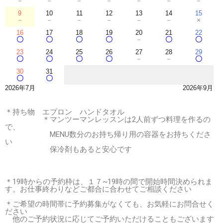
－
－
－
－
－
－
－
9
10
11
12
13
14
15
－
－
－
－
－
－
×
16
17
18
19
20
21
22
〇
〇
〇
〇
－
〇
〇
23
24
25
26
27
28
29
〇
〇
〇
〇
－
－
〇
30
31
〇
〇
2026年7月
2026年9月
＊持ち物 エプロン ハンドタオル
＊マンツーマンレッスンは2人前ずつ料理を作るの
で、
MENU数分のお持ち帰り用の容器をお持ちくださ
い
保冷剤もあると安心です
＊19時からの予約枠は、１７~19時の間で開始時間決められま
す。お仕事終わりなどご都合に合わせてご相談ください
＊ご希望の時間帯に予約募集がなくても、お気軽にお問合せく
ださい
他のご予約状況に応じてご予約いただけることもございます