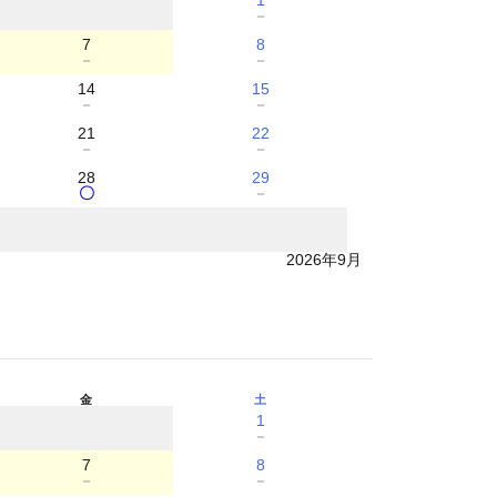
1
－
7
8
－
－
14
15
－
－
21
22
－
－
28
29
〇
－
2026年9月
金
土
1
－
7
8
－
－