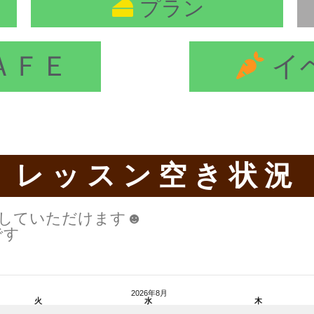
プラン
ＡＦＥ
イ
レッスン空き状況
認していただけます☻
です
2026年8月
火
水
木