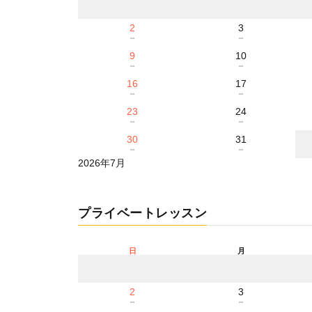
2
3
－
－
9
10
－
－
16
17
－
－
23
24
－
－
30
31
－
－
2026年7月
プライベートレッスン
日
月
2
3
－
－