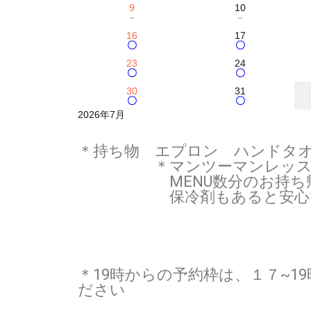
9
10
－
－
16
17
〇
〇
23
24
〇
〇
30
31
〇
〇
2026年7月
＊持ち物 エプロン ハンドタ
＊マンツーマンレッスンは
MENU数分のお持ち帰り
保冷剤もあると安心
＊19時からの予約枠は、１７~
ださい