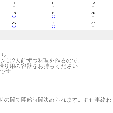
11
12
13
－
－
－
18
19
20
〇
〇
－
25
26
27
〇
〇
－
オル
2人前ずつ料理を作るので、
用の容器をお持ちください
です
19時の間で開始時間決められます。お仕事終