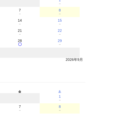
1
－
7
8
－
－
14
15
－
－
21
22
－
－
28
29
〇
－
2026年9月
金
土
1
－
7
8
－
－