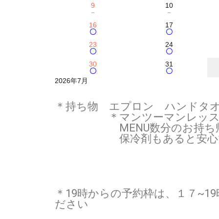
9
10
－
－
16
17
〇
〇
23
24
〇
〇
30
31
〇
〇
2026年7月
＊持ち物 エプロン ハンドタ
＊マンツーマンレッスンは
MENU数分のお持ち帰り
保冷剤もあると安心
＊19時からの予約枠は、１７~
ださい