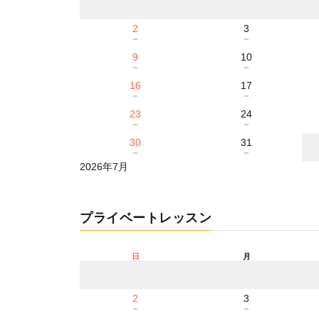
2
3
－
－
9
10
－
－
16
17
－
－
23
24
－
－
30
31
－
－
2026年7月
プライベートレッスン
日
月
2
3
－
－