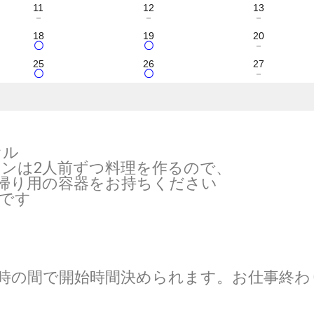
11
12
13
－
－
－
18
19
20
〇
〇
－
25
26
27
〇
〇
－
オル
2人前ずつ料理を作るので、
用の容器をお持ちください
です
19時の間で開始時間決められます。お仕事終