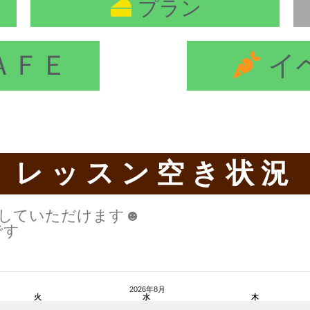
プラン
ＡＦＥ
イ
レッスン空き状況
認していただけます☻
です
2026年8月
火
水
木