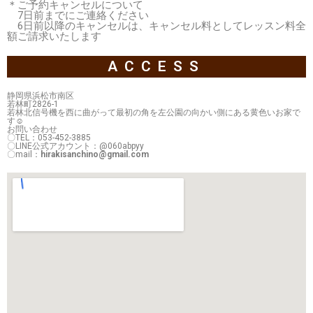
＊ご予約キャンセルについて
7日前までにご連絡ください
6日前以降のキャンセルは、キャンセル料としてレッスン料全
額ご請求いたします
ACCESS
静岡県浜松市南区
若林町2826-1
若林北信号機を西に曲がって最初の角を左公園の向かい側にある黄色いお家で
す☺
お問い合わせ
〇TEL：053-452-3885
〇LINE公式アカウント：@060abpyy
〇mail：
hirakisanchino@gmail.com