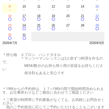
－
－
－
－
－
－
－
9
10
11
12
13
14
15
－
－
－
－
－
－
×
16
17
18
19
20
21
22
〇
〇
〇
〇
－
〇
〇
23
24
25
26
27
28
29
〇
〇
〇
〇
－
－
〇
30
31
〇
〇
2026年7月
2026年9月
＊持ち物 エプロン ハンドタオル
＊マンツーマンレッスンは2人前ずつ料理を作るの
で、
MENU数分のお持ち帰り用の容器をお持ちくださ
い
保冷剤もあると安心です
＊19時からの予約枠は、１７~19時の間で開始時間決められま
す。お仕事終わりなどご都合に合わせてご相談ください
＊ご希望の時間帯に予約募集がなくても、お気軽にお問合せく
ださい
他のご予約状況に応じてご予約いただけることもございます