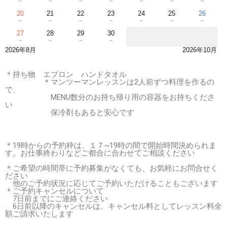
－
－
－
－
－
－
－
20
21
22
23
24
25
26
－
－
－
－
－
－
－
27
28
29
30
－
－
－
－
2026年8月
2026年10月
＊持ち物 エプロン ハンドタオル
＊マンツーマンレッスンは2人前ずつ料理を作るの
で、
MENU数分のお持ち帰り用の容器をお持ちくださ
い
保冷剤もあると安心です
＊19時からの予約枠は、１７~19時の間で開始時間決められま
す。お仕事終わりなどご都合に合わせてご相談ください
＊ご希望の時間帯に予約募集がなくても、お気軽にお問合せく
ださい
他のご予約状況に応じてご予約いただけることもございます
＊ご予約キャンセルについて
7日前までにご連絡ください
6日前以降のキャンセルは、キャンセル料としてレッスン料全
額ご請求いたします