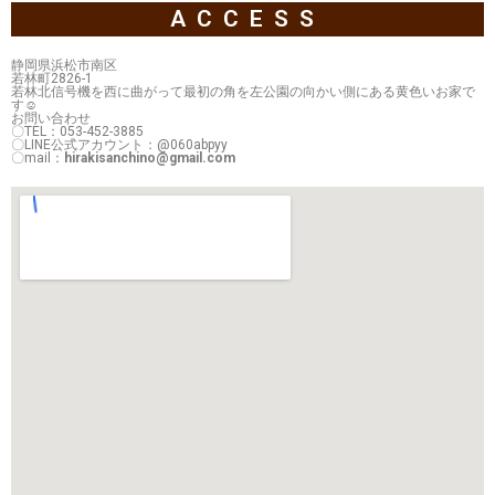
ACCESS
静岡県浜松市南区
若林町2826-1
若林北信号機を西に曲がって最初の角を左公園の向かい側にある黄色いお家で
す☺
お問い合わせ
〇TEL：053-452-3885
〇LINE公式アカウント：@060abpyy
〇mail：
hirakisanchino@gmail.com