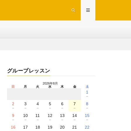
グループレッスン
2026年8月
日
月
火
水
木
金
土
1
－
2
3
4
5
6
7
8
－
－
－
－
－
－
－
9
10
11
12
13
14
15
－
－
－
－
－
－
－
16
17
18
19
20
21
22