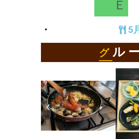
Ｅ
5
ル
グ