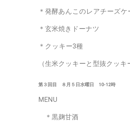
＊発酵あんこのレアチーズケ
＊玄米焼きドーナツ
＊クッキー3種
（生米クッキーと型抜クッキ
第３回目 ８月５日水
曜日 10-12時
MENU
＊黒麹甘酒