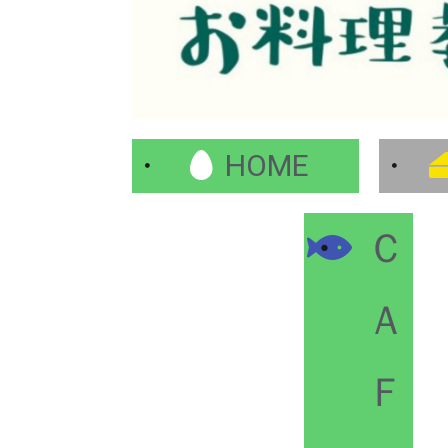
HOME
Ｃ
Ａ
Ｆ