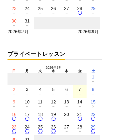
－
－
－
－
－
－
－
23
24
25
26
27
28
29
－
－
－
－
－
〇
－
30
31
－
－
2026年7月
2026年9月
プライベートレッスン
2026年8月
日
月
火
水
木
金
土
1
－
2
3
4
5
6
7
8
－
－
－
－
－
－
－
9
10
11
12
13
14
15
－
－
－
－
－
－
×
16
17
18
19
20
21
22
〇
〇
〇
〇
－
〇
〇
23
24
25
26
27
28
29
〇
〇
〇
〇
－
－
〇
30
31