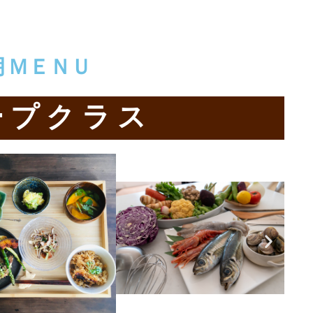
月ＭＥＮＵ
ープクラス